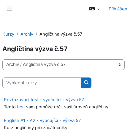
Přejít k hlavnímu obsahu
Přihlášení
Boční panel
Kurzy
Archiv
Angličtina výzva č.57
Angličtina výzva č.57
Kategorie kurzů
Vyhledat kurzy
Vyhledat kurzy
Rozřazovací test - vyučující - výzva 57
Tento
test
vám pomůže určit vaši úroveň angličtiny.
English A1 - A2 - vyučující - výzva 57
Kurz angličtiny pro začátečníky.