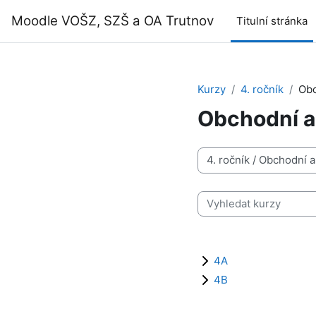
Přejít k hlavnímu obsahu
Moodle VOŠZ, SZŠ a OA Trutnov
Titulní stránka
Kurzy
4. ročník
Obc
Obchodní a
Kategorie kurzů
Vyhledat kurzy
4A
4B