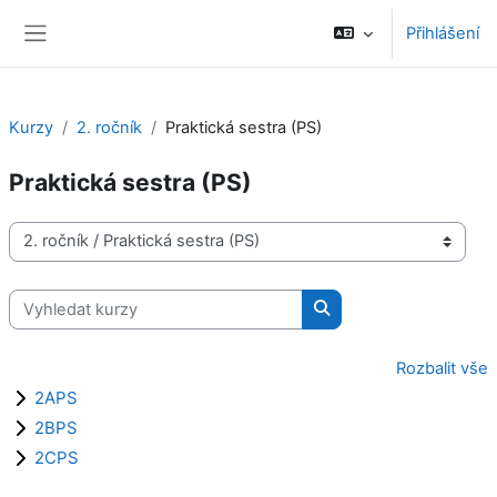
Přejít k hlavnímu obsahu
Přihlášení
Boční panel
Kurzy
2. ročník
Praktická sestra (PS)
Praktická sestra (PS)
Kategorie kurzů
Vyhledat kurzy
Vyhledat kurzy
Rozbalit vše
2APS
2BPS
2CPS