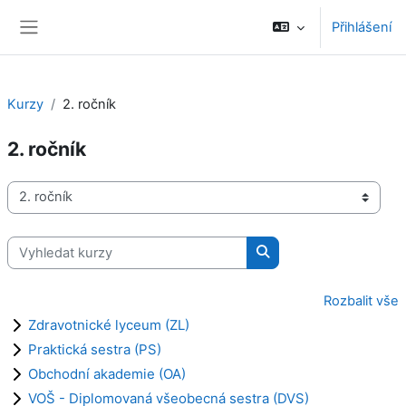
Přejít k hlavnímu obsahu
Přihlášení
Boční panel
Kurzy
2. ročník
2. ročník
Kategorie kurzů
Vyhledat kurzy
Vyhledat kurzy
Rozbalit vše
Zdravotnické lyceum (ZL)
Praktická sestra (PS)
Obchodní akademie (OA)
VOŠ - Diplomovaná všeobecná sestra (DVS)