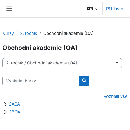
Přejít k hlavnímu obsahu
Přihlášení
Boční panel
Kurzy
2. ročník
Obchodní akademie (OA)
Obchodní akademie (OA)
Kategorie kurzů
Vyhledat kurzy
Vyhledat kurzy
Rozbalit vše
2AOA
2BOA