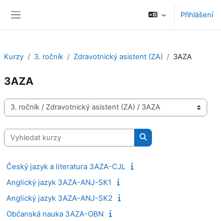
Přejít k hlavnímu obsahu
Přihlášení
Boční panel
Kurzy
3. ročník
Zdravotnický asistent (ZA)
3AZA
3AZA
Kategorie kurzů
Vyhledat kurzy
Vyhledat kurzy
Český jazyk a literatura 3AZA-CJL
Anglický jazyk 3AZA-ANJ-SK1
Anglický jazyk 3AZA-ANJ-SK2
Občanská nauka 3AZA-OBN