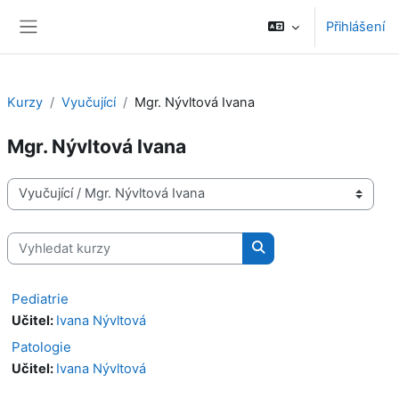
Přejít k hlavnímu obsahu
Přihlášení
Boční panel
Kurzy
Vyučující
Mgr. Nývltová Ivana
Mgr. Nývltová Ivana
Kategorie kurzů
Vyhledat kurzy
Vyhledat kurzy
Pediatrie
Učitel:
Ivana Nývltová
Patologie
Učitel:
Ivana Nývltová