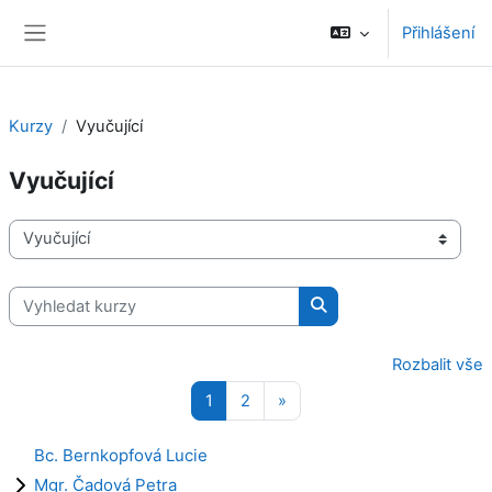
Přejít k hlavnímu obsahu
Přihlášení
Boční panel
Kurzy
Vyučující
Vyučující
Kategorie kurzů
Vyhledat kurzy
Vyhledat kurzy
Rozbalit vše
Stránka 1
Stránka 2
Další stránka
1
2
»
Bc. Bernkopfová Lucie
Mgr. Čadová Petra