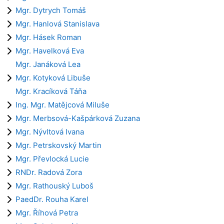
Mgr. Dytrych Tomáš
Mgr. Hanlová Stanislava
Mgr. Hásek Roman
Mgr. Havelková Eva
Mgr. Janáková Lea
Mgr. Kotyková Libuše
Mgr. Kracíková Táňa
Ing. Mgr. Matějcová Miluše
Mgr. Merbsová-Kašpárková Zuzana
Mgr. Nývltová Ivana
Mgr. Petrskovský Martin
Mgr. Převlocká Lucie
RNDr. Radová Zora
Mgr. Rathouský Luboš
PaedDr. Rouha Karel
Mgr. Říhová Petra