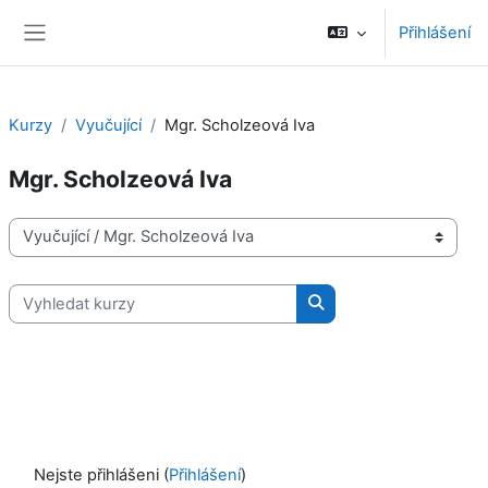
Přejít k hlavnímu obsahu
Přihlášení
Boční panel
Kurzy
Vyučující
Mgr. Scholzeová Iva
Mgr. Scholzeová Iva
Kategorie kurzů
Vyhledat kurzy
Vyhledat kurzy
Nejste přihlášeni (
Přihlášení
)