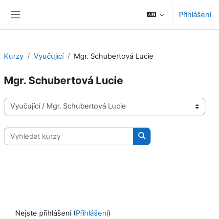
Přejít k hlavnímu obsahu
Přihlášení
Boční panel
Kurzy
Vyučující
Mgr. Schubertová Lucie
Mgr. Schubertová Lucie
Kategorie kurzů
Vyhledat kurzy
Vyhledat kurzy
Nejste přihlášeni (
Přihlášení
)