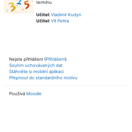
termínu
Učitel:
Vladimír Kudyn
Učitel:
Vít Petira
Nejste přihlášeni (
Přihlášení
)
Souhrn uchovávaných dat
Stáhněte si mobilní aplikaci
Přepnout do standardního motivu
Používá
Moodle