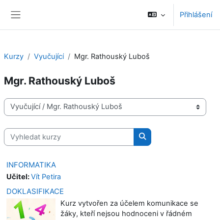
Přejít k hlavnímu obsahu
Přihlášení
Boční panel
Kurzy
Vyučující
Mgr. Rathouský Luboš
Mgr. Rathouský Luboš
Kategorie kurzů
Vyhledat kurzy
Vyhledat kurzy
INFORMATIKA
Učitel:
Vít Petira
DOKLASIFIKACE
Kurz vytvořen za účelem komunikace se
žáky, kteří nejsou hodnoceni v řádném