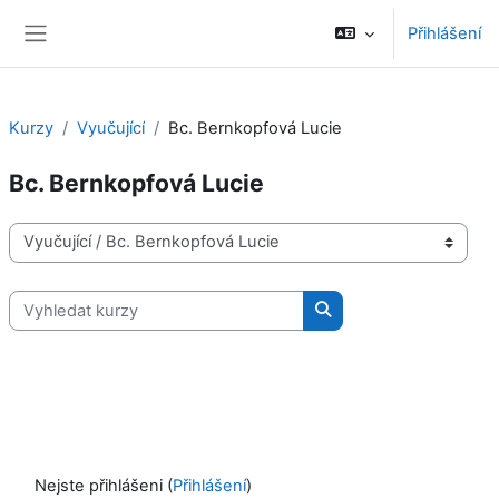
Přejít k hlavnímu obsahu
Přihlášení
Boční panel
Kurzy
Vyučující
Bc. Bernkopfová Lucie
Bc. Bernkopfová Lucie
Kategorie kurzů
Vyhledat kurzy
Vyhledat kurzy
Nejste přihlášeni (
Přihlášení
)