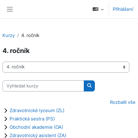
Přejít k hlavnímu obsahu
Přihlášení
Boční panel
Kurzy
4. ročník
4. ročník
Kategorie kurzů
Vyhledat kurzy
Vyhledat kurzy
Rozbalit vše
Zdravotnické lyceum (ZL)
Praktická sestra (PS)
Obchodní akademie (OA)
Zdravotnický asistent (ZA)